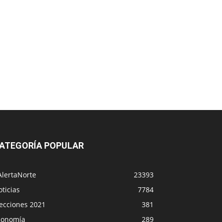
ATEGORÍA POPULAR
AlertaNorte
23393
ticias
7784
lecciones 2021
381
conomía
289