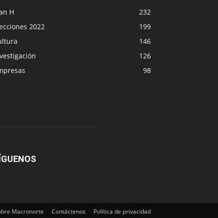
lan H
232
lecciones 2022
199
ultura
146
vestigación
126
mpresas
98
ÍGUENOS
obre Macronorte
Contáctenos
Política de privacidad