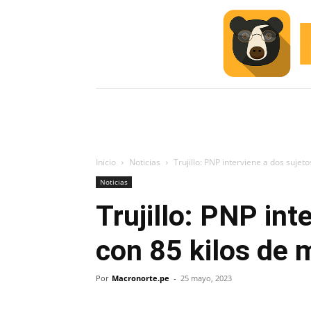
INICIO
ESCUELA M
#ALERTA
Inicio
Noticias
Trujillo: PNP interviene a dos sujet
Noticias
Trujillo: PNP int
con 85 kilos de 
Por
Macronorte.pe
-
25 mayo, 2023