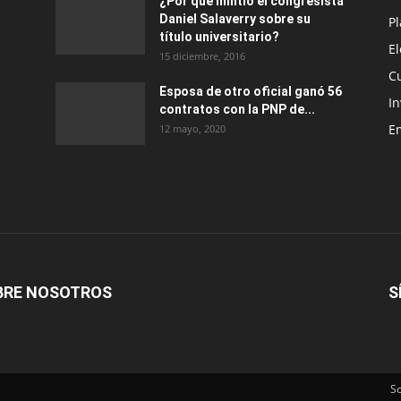
¿Por qué mintió el congresista
Daniel Salaverry sobre su
P
título universitario?
E
15 diciembre, 2016
C
Esposa de otro oficial ganó 56
In
contratos con la PNP de...
E
12 mayo, 2020
BRE NOSOTROS
S
S