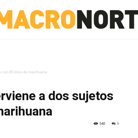
NORTE
INVESTIGACIÓN
NOTICIAS
LA TOTO
os con 85 kilos de marihuana
erviene a dos sujetos
marihuana
540
0