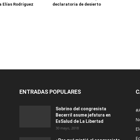
a Elías Rodríguez
declaratoria de desierto
ENTRADAS POPULARES
C
Sobrino del congresista
#
Becerril asume jefatura en
No
EsSalud de La Libertad
30 mayo, 2018
E
E