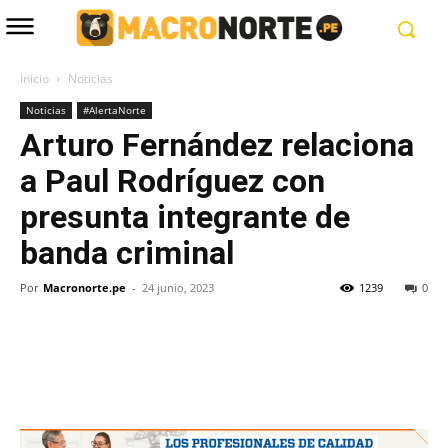
Inicio
Noticias
Noticias
#AlertaNorte
Arturo Fernández relaciona
a Paul Rodríguez con
presunta integrante de
banda criminal
Por
Macronorte.pe
-
24 junio, 2023
1239
0