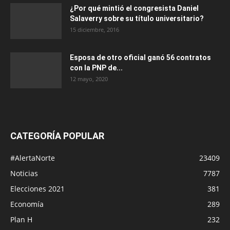
¿Por qué mintió el congresista Daniel
Salaverry sobre su título universitario?
15 diciembre, 2016
Esposa de otro oficial ganó 56 contratos
con la PNP de...
12 mayo, 2020
CATEGORÍA POPULAR
#AlertaNorte
23409
Noticias
7787
Elecciones 2021
381
Economía
289
Plan H
232