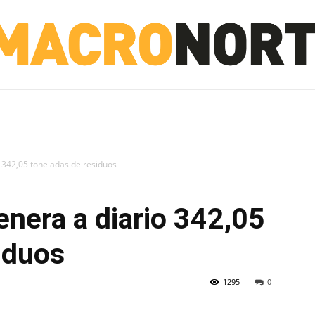
NORTE
INVESTIGACIÓN
NOTICIAS
LA TOTO
io 342,05 toneladas de residuos
genera a diario 342,05
iduos
1295
0