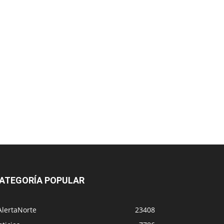
ATEGORÍA POPULAR
AlertaNorte
23408