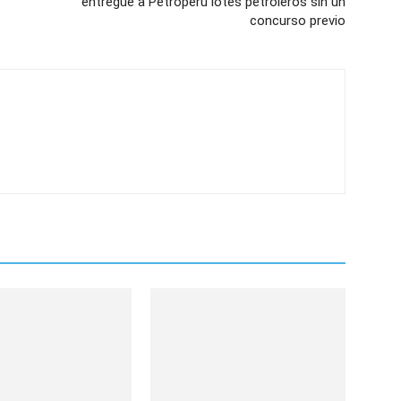
entregue a Petroperú lotes petroleros sin un
concurso previo