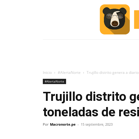
INICIO
ESCUELA M
#ALERTA
Inicio
#AlertaNorte
Trujillo distrito genera a diar
#AlertaNorte
Trujillo distrito 
toneladas de res
Por
Macronorte.pe
-
15 septiembre, 2023