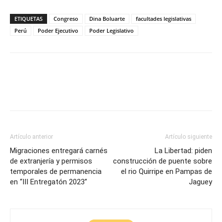
ETIQUETAS
Congreso
Dina Boluarte
facultades legislativas
Perú
Poder Ejecutivo
Poder Legislativo
Artículo anterior
Artículo siguiente
Migraciones entregará carnés
La Libertad: piden
de extranjería y permisos
construcción de puente sobre
temporales de permanencia
el rio Quirripe en Pampas de
en “III Entregatón 2023”
Jaguey