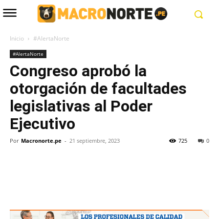
Inicio
#AlertaNorte
#AlertaNorte
Congreso aprobó la
otorgación de facultades
legislativas al Poder
Ejecutivo
Por
Macronorte.pe
-
21 septiembre, 2023
725
0