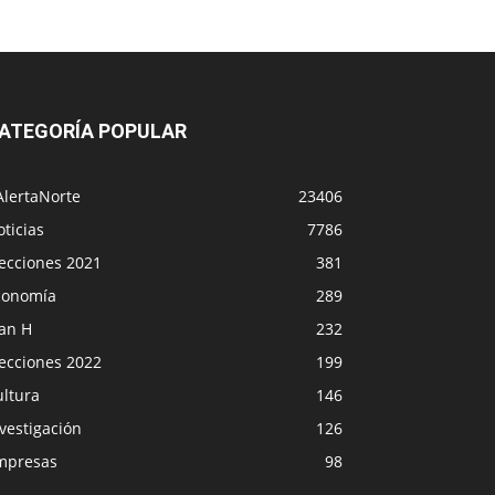
ATEGORÍA POPULAR
AlertaNorte
23406
ticias
7786
lecciones 2021
381
conomía
289
lan H
232
lecciones 2022
199
ultura
146
vestigación
126
mpresas
98