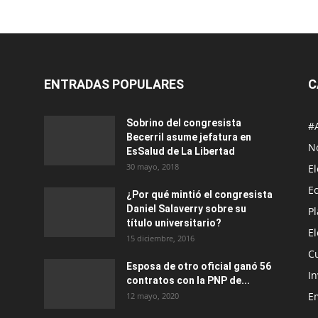
ENTRADAS POPULARES
C
Sobrino del congresista
#
Becerril asume jefatura en
No
EsSalud de La Libertad
30 mayo, 2018
E
E
¿Por qué mintió el congresista
Daniel Salaverry sobre su
P
título universitario?
E
15 diciembre, 2016
C
Esposa de otro oficial ganó 56
In
contratos con la PNP de...
E
12 mayo, 2020