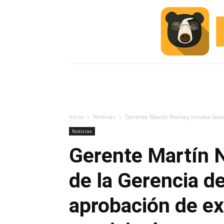
INICIO
ESCUELA M
#ALERTA
Inicio
Noticias
Gerente Martín Namay resalta labor
Noticias
Gerente Martín N
de la Gerencia de
aprobación de e