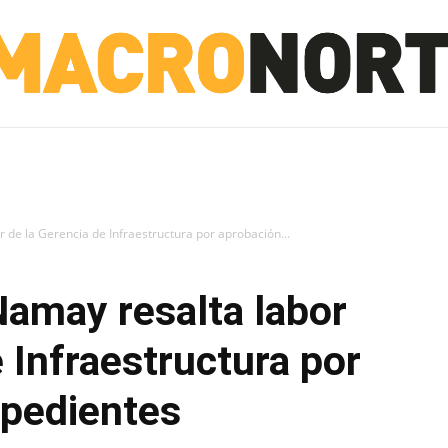
NORTE
INVESTIGACIÓN
NOTICIAS
LA TOTO
 de la Gerencia de Infraestructura por aprobación...
amay resalta labor
 Infraestructura por
xpedientes