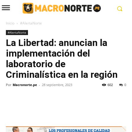
Inicio
#AlertaNorte
#AlertaNorte
La Libertad: anuncian la
implementación del
laboratorio de
Criminalística en la región
Por
Macronorte.pe
-
28 septiembre, 2023
602
0