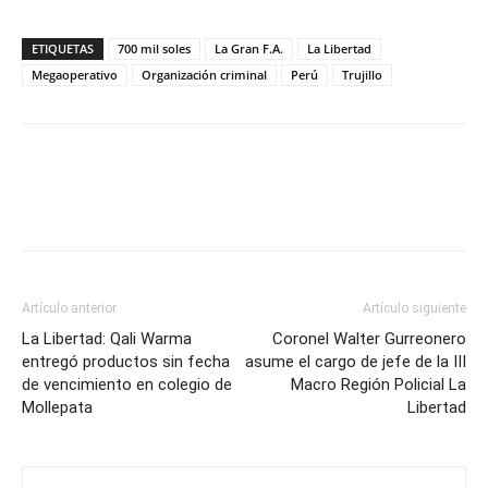
ETIQUETAS
700 mil soles
La Gran F.A.
La Libertad
Megaoperativo
Organización criminal
Perú
Trujillo
Artículo anterior
Artículo siguiente
La Libertad: Qali Warma
Coronel Walter Gurreonero
entregó productos sin fecha
asume el cargo de jefe de la III
de vencimiento en colegio de
Macro Región Policial La
Mollepata
Libertad