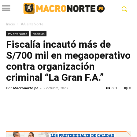
Inicio
#AlertaNorte
#AlertaNorte
Noticias
Fiscalía incautó más de
S/700 mil en megaoperativo
contra organización
criminal “La Gran F.A.”
Por
Macronorte.pe
-
2 octubre, 2023
851
0