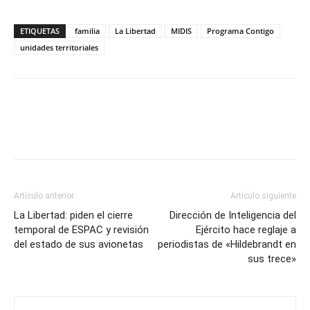
ETIQUETAS
familia
La Libertad
MIDIS
Programa Contigo
unidades territoriales
Artículo anterior
Artículo siguiente
La Libertad: piden el cierre
Dirección de Inteligencia del
temporal de ESPAC y revisión
Ejército hace reglaje a
del estado de sus avionetas
periodistas de «Hildebrandt en
sus trece»