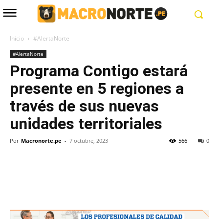
Inicio
#AlertaNorte
#AlertaNorte
Programa Contigo estará
presente en 5 regiones a
través de sus nuevas
unidades territoriales
Por
Macronorte.pe
-
7 octubre, 2023
566
0