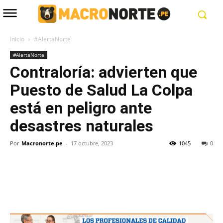
Inicio
#AlertaNorte
#AlertaNorte
Contraloría: advierten que
Puesto de Salud La Colpa
está en peligro ante
desastres naturales
Por
Macronorte.pe
-
17 octubre, 2023
1045
0