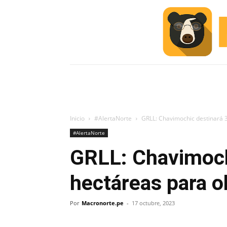
INICIO
ESCUELA M
#ALERTA
Inicio
#AlertaNorte
GRLL: Chavimochic destinará 3
#AlertaNorte
GRLL: Chavimoch
hectáreas para o
Por
Macronorte.pe
-
17 octubre, 2023