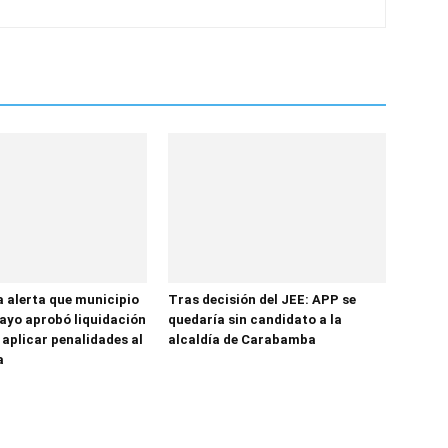
a alerta que municipio
Tras decisión del JEE: APP se
yo aprobó liquidación
quedaría sin candidato a la
 aplicar penalidades al
alcaldía de Carabamba
a