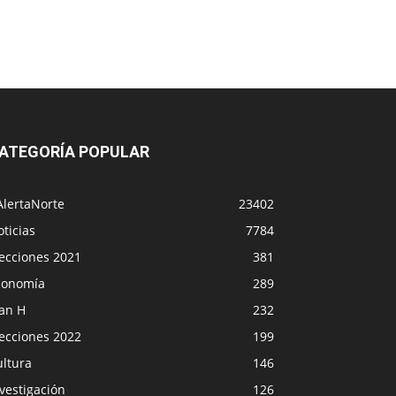
ATEGORÍA POPULAR
AlertaNorte
23402
ticias
7784
lecciones 2021
381
conomía
289
lan H
232
lecciones 2022
199
ultura
146
vestigación
126