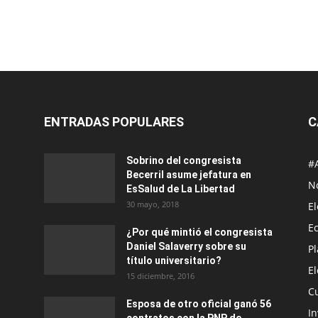
ENTRADAS POPULARES
C
Sobrino del congresista
#
Becerril asume jefatura en
No
EsSalud de La Libertad
30 mayo, 2018
E
E
¿Por qué mintió el congresista
Daniel Salaverry sobre su
P
título universitario?
E
15 diciembre, 2016
C
Esposa de otro oficial ganó 56
In