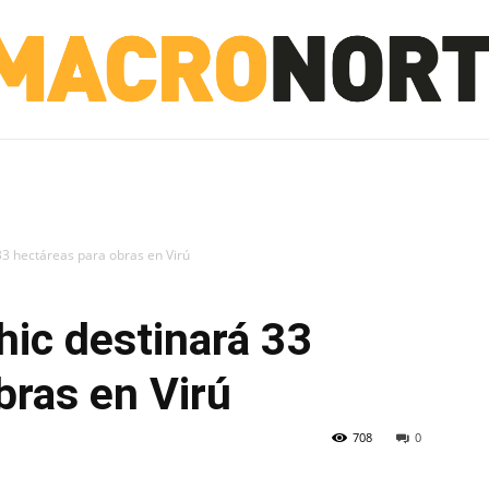
NORTE
INVESTIGACIÓN
NOTICIAS
LA TOTO
3 hectáreas para obras en Virú
ic destinará 33
bras en Virú
708
0