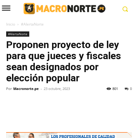
Inicio
#AlertaNorte
#AlertaNorte
Proponen proyecto de ley
para que jueces y fiscales
sean designados por
elección popular
Por
Macronorte.pe
-
23 octubre, 2023
801
0