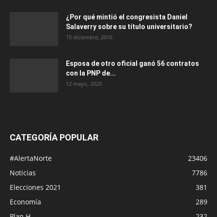
¿Por qué mintió el congresista Daniel
Salaverry sobre su título universitario?
15 diciembre, 2016
Esposa de otro oficial ganó 56 contratos
con la PNP de...
12 mayo, 2020
CATEGORÍA POPULAR
#AlertaNorte
23406
Noticias
7786
Elecciones 2021
381
Economía
289
Plan H
232