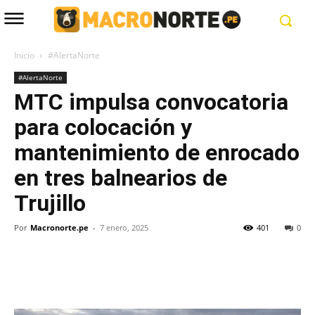
Inicio
#AlertaNorte
#AlertaNorte
MTC impulsa convocatoria
para colocación y
mantenimiento de enrocado
en tres balnearios de
Trujillo
Por
Macronorte.pe
-
7 enero, 2025
401
0