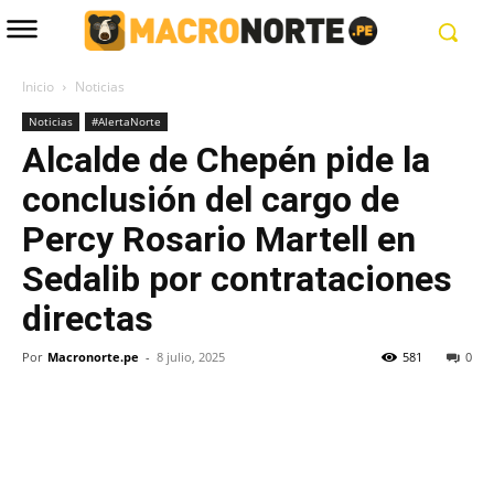
Inicio
Noticias
Noticias
#AlertaNorte
Alcalde de Chepén pide la
conclusión del cargo de
Percy Rosario Martell en
Sedalib por contrataciones
directas
Por
Macronorte.pe
-
8 julio, 2025
581
0