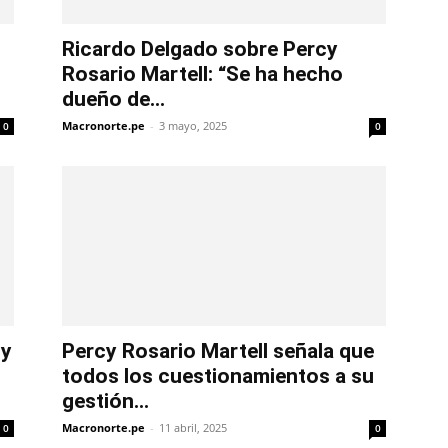
Ricardo Delgado sobre Percy
Rosario Martell: “Se ha hecho
dueño de...
Macronorte.pe
-
3 mayo, 2025
0
0
 y
Percy Rosario Martell señala que
todos los cuestionamientos a su
gestión...
Macronorte.pe
-
11 abril, 2025
0
0