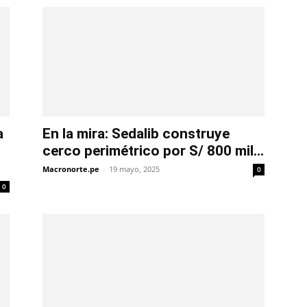
a
En la mira: Sedalib construye
cerco perimétrico por S/ 800 mil...
Macronorte.pe
-
19 mayo, 2025
0
0