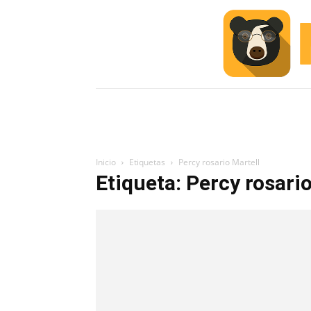
INICIO
ESCUELA M
#ALERTA
Inicio
Etiquetas
Percy rosario Martell
Etiqueta: Percy rosario