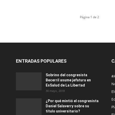
Página 1 de 2
ENTRADAS POPULARES
C
Sobrino del congresista
#
Becerril asume jefatura en
No
EsSalud de La Libertad
30 mayo, 2018
E
E
¿Por qué mintió el congresista
Daniel Salaverry sobre su
P
título universitario?
E