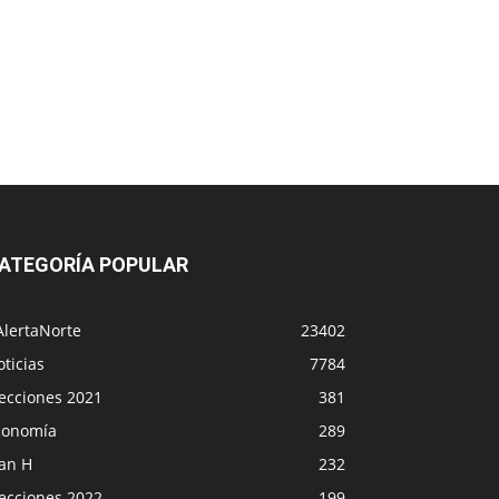
ATEGORÍA POPULAR
AlertaNorte
23402
ticias
7784
lecciones 2021
381
conomía
289
lan H
232
lecciones 2022
199