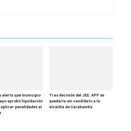
a alerta que municipio
Tras decisión del JEE: APP se
yo aprobó liquidación
quedaría sin candidato a la
 aplicar penalidades al
alcaldía de Carabamba
a