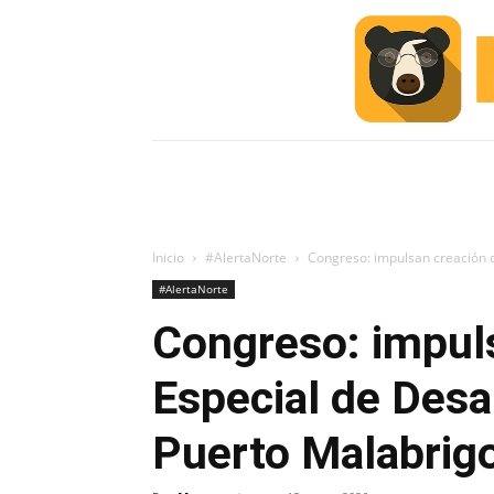
INICIO
ESCUELA M
#ALERTA
Inicio
#AlertaNorte
Congreso: impulsan creación d
#AlertaNorte
Congreso: impul
Especial de Desar
Puerto Malabrig