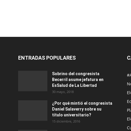
ENTRADAS POPULARES
C
Sobrino del congresista
#
Becerril asume jefatura en
No
EsSalud de La Libertad
30 mayo, 2018
E
E
¿Por qué mintió el congresista
Daniel Salaverry sobre su
P
título universitario?
E
15 diciembre, 2016
C