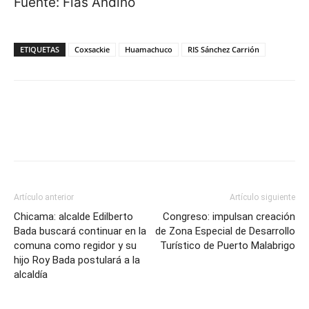
Fuente: Flas Andino
ETIQUETAS
Coxsackie
Huamachuco
RIS Sánchez Carrión
Artículo anterior
Artículo siguiente
Chicama: alcalde Edilberto
Congreso: impulsan creación
Bada buscará continuar en la
de Zona Especial de Desarrollo
comuna como regidor y su
Turístico de Puerto Malabrigo
hijo Roy Bada postulará a la
alcaldía