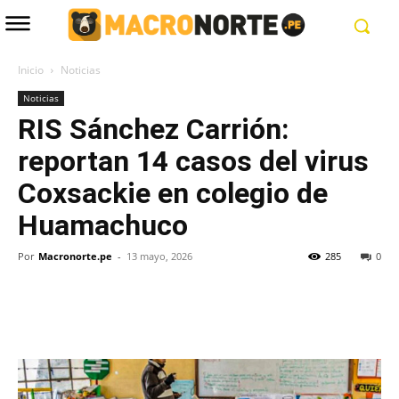
Inicio
Noticias
Noticias
RIS Sánchez Carrión:
reportan 14 casos del virus
Coxsackie en colegio de
Huamachuco
Por
Macronorte.pe
-
13 mayo, 2026
285
0