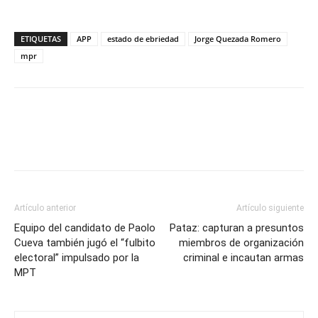
ETIQUETAS
APP
estado de ebriedad
Jorge Quezada Romero
mpr
Artículo anterior
Artículo siguiente
Equipo del candidato de Paolo
Pataz: capturan a presuntos
Cueva también jugó el “fulbito
miembros de organización
electoral” impulsado por la
criminal e incautan armas
MPT