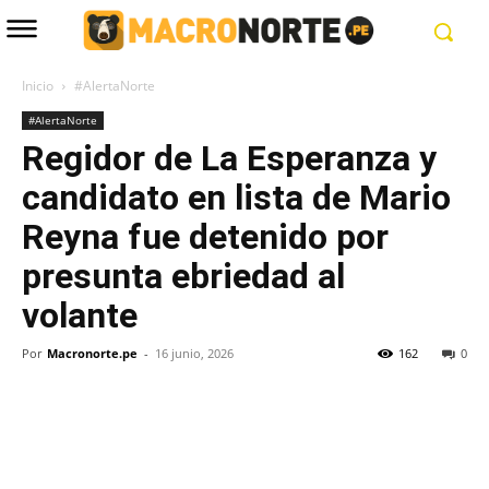
Inicio
#AlertaNorte
#AlertaNorte
Regidor de La Esperanza y
candidato en lista de Mario
Reyna fue detenido por
presunta ebriedad al
volante
Por
Macronorte.pe
-
16 junio, 2026
162
0