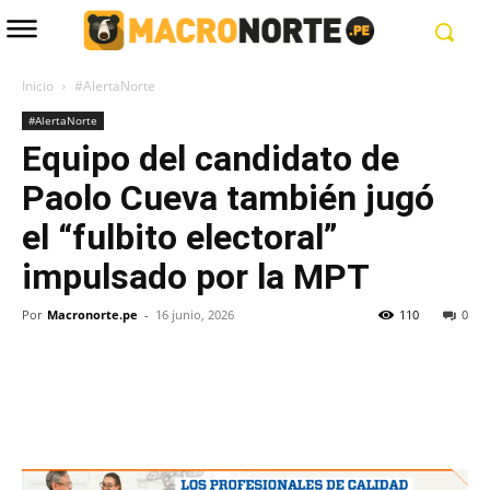
Inicio
#AlertaNorte
#AlertaNorte
Equipo del candidato de
Paolo Cueva también jugó
el “fulbito electoral”
impulsado por la MPT
Por
Macronorte.pe
-
16 junio, 2026
110
0