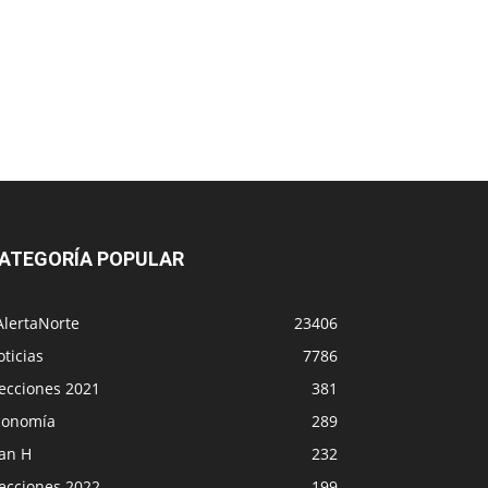
ATEGORÍA POPULAR
AlertaNorte
23406
ticias
7786
lecciones 2021
381
conomía
289
lan H
232
lecciones 2022
199