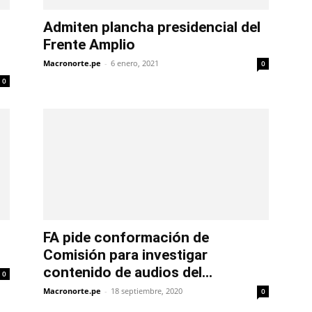
Admiten plancha presidencial del
Frente Amplio
Macronorte.pe
-
6 enero, 2021
0
0
FA pide conformación de
Comisión para investigar
contenido de audios del...
0
Macronorte.pe
-
18 septiembre, 2020
0