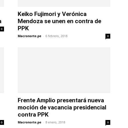
Keiko Fujimori y Verónica
a
Mendoza se unen en contra de
PPK
0
Macronorte.pe
-
6 febrero, 2018
0
Frente Amplio presentará nueva
moción de vacancia presidencial
contra PPK
Macronorte.pe
-
8 enero, 2018
0
0