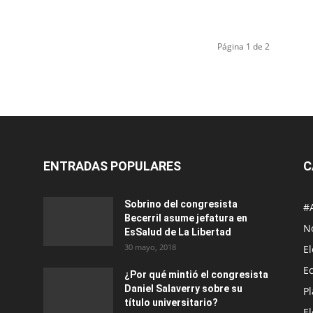
Página 1 de 2
ENTRADAS POPULARES
C
Sobrino del congresista
#
Becerril asume jefatura en
No
EsSalud de La Libertad
30 mayo, 2018
E
E
¿Por qué mintió el congresista
Daniel Salaverry sobre su
P
título universitario?
E