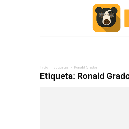
INICIO
ESCUELA M
#ALERTA
Inicio
Etiquetas
Ronald Grados
Etiqueta: Ronald Grad