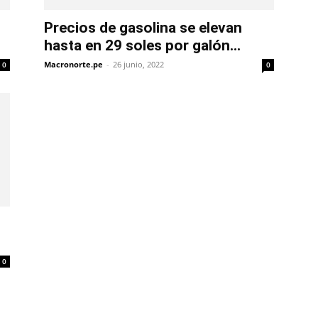
Precios de gasolina se elevan
hasta en 29 soles por galón...
Macronorte.pe
-
26 junio, 2022
0
0
0