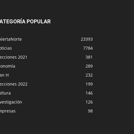
ATEGORÍA POPULAR
AlertaNorte
23393
ticias
7784
lecciones 2021
381
conomía
289
lan H
232
lecciones 2022
199
ultura
146
vestigación
126
mpresas
98