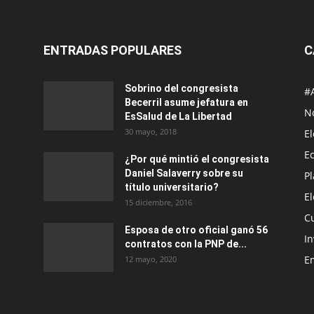
ENTRADAS POPULARES
C
Sobrino del congresista
#
Becerril asume jefatura en
No
EsSalud de La Libertad
30 mayo, 2018
E
E
¿Por qué mintió el congresista
Daniel Salaverry sobre su
P
título universitario?
E
15 diciembre, 2016
C
Esposa de otro oficial ganó 56
In
contratos con la PNP de...
E
12 mayo, 2020