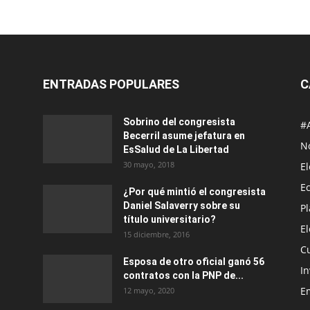
ENTRADAS POPULARES
C
Sobrino del congresista
#
Becerril asume jefatura en
No
EsSalud de La Libertad
30 mayo, 2018
E
E
¿Por qué mintió el congresista
Daniel Salaverry sobre su
P
título universitario?
E
15 diciembre, 2016
C
Esposa de otro oficial ganó 56
In
contratos con la PNP de...
E
12 mayo, 2020