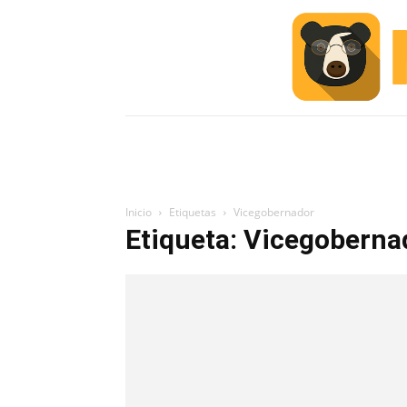
INICIO
ESCUELA M
#ALERTA
Inicio
Etiquetas
Vicegobernador
Etiqueta: Vicegoberna