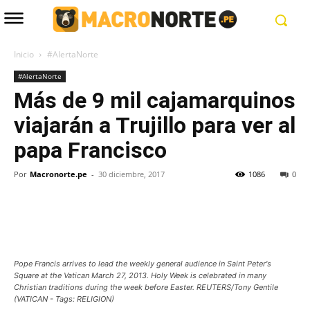
Inicio
#AlertaNorte
#AlertaNorte
Más de 9 mil cajamarquinos
viajarán a Trujillo para ver al
papa Francisco
Por
Macronorte.pe
-
30 diciembre, 2017
1086
0
Pope Francis arrives to lead the weekly general audience in Saint Peter's
Square at the Vatican March 27, 2013. Holy Week is celebrated in many
Christian traditions during the week before Easter. REUTERS/Tony Gentile
(VATICAN - Tags: RELIGION)