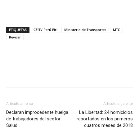
ETIQUETAS
CEITV Perú Eirl
Ministerio de Transportes
MTC
Revicar
Artículo anterior
Artículo siguiente
Declaran improcedente huelga
La Libertad: 24 homicidios
de trabajadores del sector
reportados en los primeros
Salud
cuatros meses de 2018