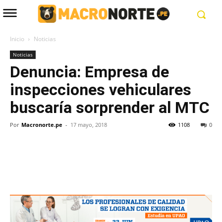
Inicio
Noticias
Noticias
Denuncia: Empresa de
inspecciones vehiculares
buscaría sorprender al MTC
Por
Macronorte.pe
-
17 mayo, 2018
1108
0