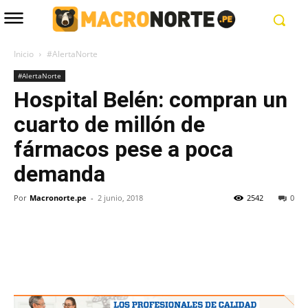
Inicio
#AlertaNorte
#AlertaNorte
Hospital Belén: compran un
cuarto de millón de
fármacos pese a poca
demanda
Por
Macronorte.pe
-
2 junio, 2018
2542
0