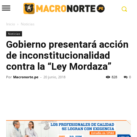
Inicio
Noticias
Noticias
Gobierno presentará acción
de inconstitucionalidad
contra la “Ley Mordaza”
Por
Macronorte.pe
-
20 junio, 2018
828
0