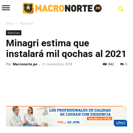
Inicio
Noticias
Noticias
Minagri estima que
instalará mil qochas al 2021
Por
Macronorte.pe
-
21 noviembre, 2018
842
0