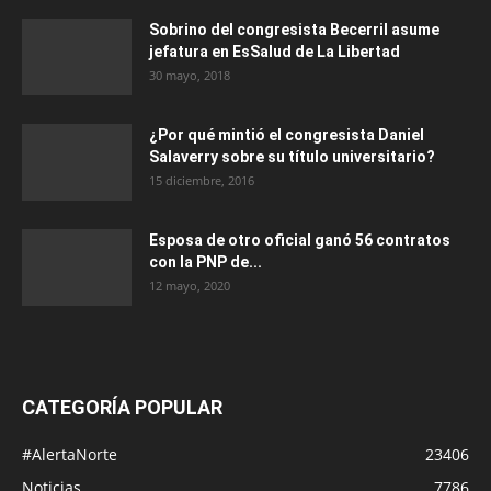
Sobrino del congresista Becerril asume
jefatura en EsSalud de La Libertad
30 mayo, 2018
¿Por qué mintió el congresista Daniel
Salaverry sobre su título universitario?
15 diciembre, 2016
Esposa de otro oficial ganó 56 contratos
con la PNP de...
12 mayo, 2020
CATEGORÍA POPULAR
#AlertaNorte
23406
Noticias
7786