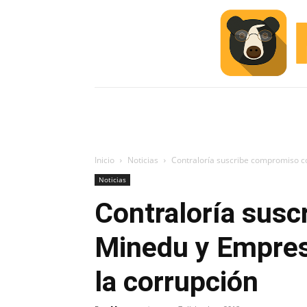
INICIO
ESCUELA M
#ALERTA
Inicio
Noticias
Contraloría suscribe compromiso c
Noticias
Contraloría sus
Minedu y Empresa
la corrupción