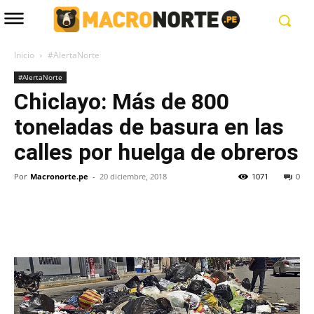
Inicio
#AlertaNorte
#AlertaNorte
Chiclayo: Más de 800
toneladas de basura en las
calles por huelga de obreros
Por
Macronorte.pe
-
20 diciembre, 2018
1071
0