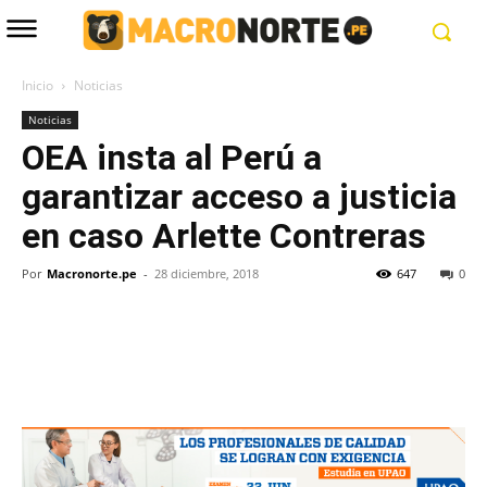
Inicio
Noticias
Noticias
OEA insta al Perú a
garantizar acceso a justicia
en caso Arlette Contreras
Por
Macronorte.pe
-
28 diciembre, 2018
647
0