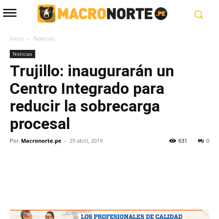
Inicio
Noticias
Noticias
Trujillo: inaugurarán un
Centro Integrado para
reducir la sobrecarga
procesal
Por
Macronorte.pe
-
29 abril, 2019
631
0