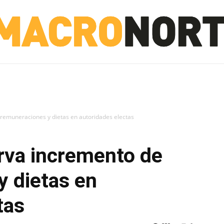
NORTE
INVESTIGACIÓN
NOTICIAS
LA TOTO
 remuneraciones y dietas en autoridades electas
rva incremento de
y dietas en
tas