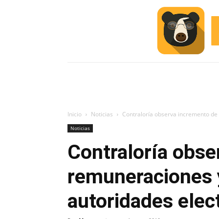
INICIO
ESCUELA M
#ALERTA
Inicio
Noticias
Contraloría observa incremento de
Noticias
Contraloría obse
remuneraciones 
autoridades elec