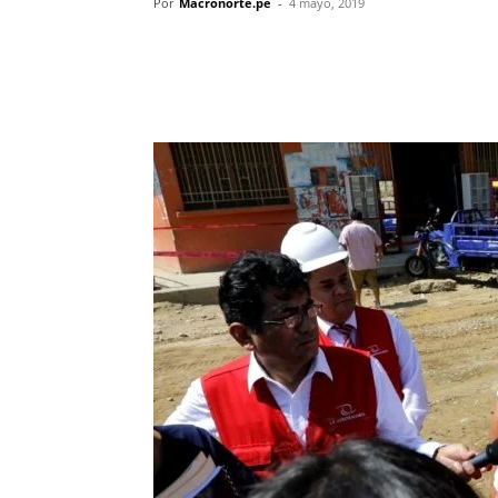
Por
Macronorte.pe
-
4 mayo, 2019