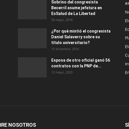
Sobrino del congresista
#
Becerril asume jefatura en
No
EsSalud de La Libertad
30 mayo, 2018
E
E
¿Por qué mintió el congresista
Daniel Salaverry sobre su
P
título universitario?
E
15 diciembre, 2016
C
Esposa de otro oficial ganó 56
In
contratos con la PNP de...
E
12 mayo, 2020
BRE NOSOTROS
S