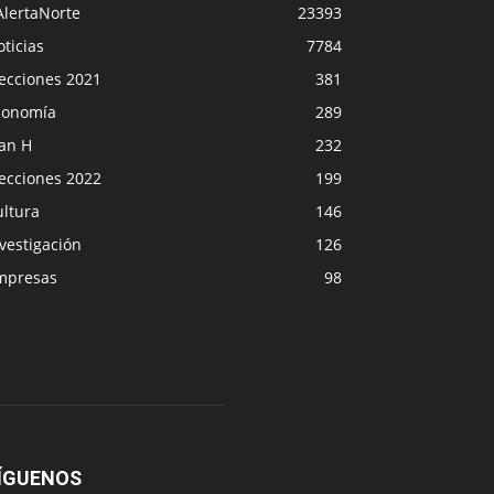
AlertaNorte
23393
ticias
7784
lecciones 2021
381
conomía
289
lan H
232
lecciones 2022
199
ultura
146
vestigación
126
mpresas
98
ÍGUENOS