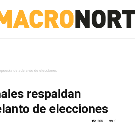
NORTE
INVESTIGACIÓN
NOTICIAS
LA TOTO
opuesta de adelanto de elecciones
ales respaldan
lanto de elecciones
568
0