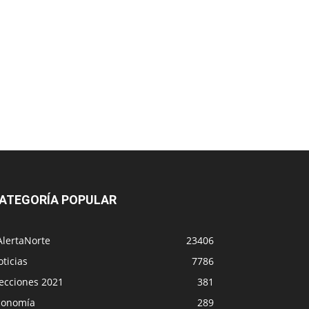
ATEGORÍA POPULAR
AlertaNorte
23406
ticias
7786
lecciones 2021
381
conomía
289