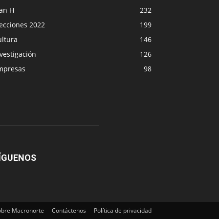
lan H
232
lecciones 2022
199
ultura
146
vestigación
126
mpresas
98
ÍGUENOS
obre Macronorte
Contáctenos
Política de privacidad