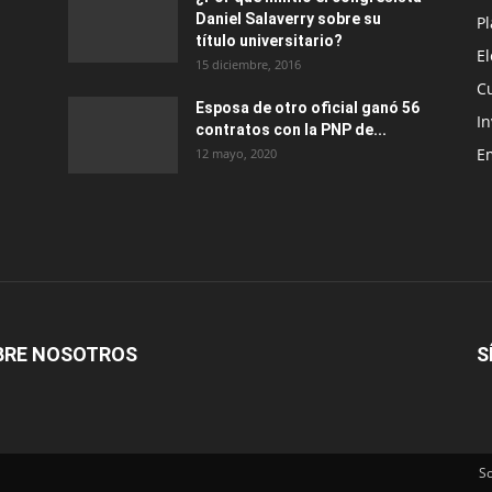
Daniel Salaverry sobre su
P
título universitario?
E
15 diciembre, 2016
C
Esposa de otro oficial ganó 56
In
contratos con la PNP de...
E
12 mayo, 2020
BRE NOSOTROS
S
S