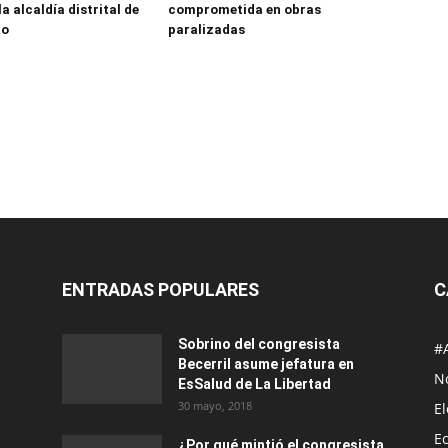
la alcaldía distrital de
comprometida en obras
to
paralizadas
ENTRADAS POPULARES
C
Sobrino del congresista
#
Becerril asume jefatura en
No
EsSalud de La Libertad
30 mayo, 2018
E
E
¿Por qué mintió el congresista