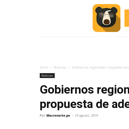
INICIO
ESCUELA M
#ALERTA
Inicio
Noticias
Gobiernos regionales respaldan pr
Noticias
Gobiernos region
propuesta de ade
Por
Macronorte.pe
-
19 agosto, 2019