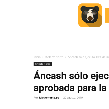
INICIO
ESCUELA M
#ALERTA
Inicio
#AlertaNorte
Áncash sólo ejecutó 16% de i
#AlertaNorte
Áncash sólo ejec
aprobada para l
Por
Macronorte.pe
-
20 agosto, 2019