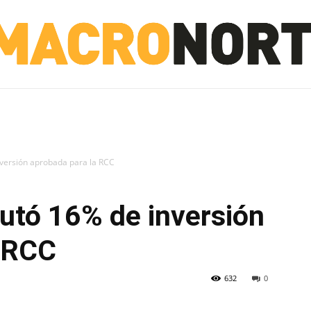
NORTE
INVESTIGACIÓN
NOTICIAS
LA TOTO
nversión aprobada para la RCC
utó 16% de inversión
a RCC
632
0