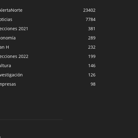
AlertaNorte
23402
ticias
7784
lecciones 2021
381
conomía
289
lan H
232
lecciones 2022
199
ultura
146
vestigación
126
mpresas
98