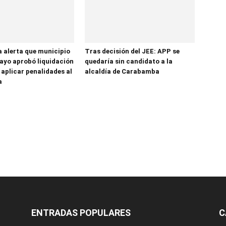
a alerta que municipio
Tras decisión del JEE: APP se
yo aprobó liquidación
quedaría sin candidato a la
 aplicar penalidades al
alcaldía de Carabamba
a
ENTRADAS POPULARES
C