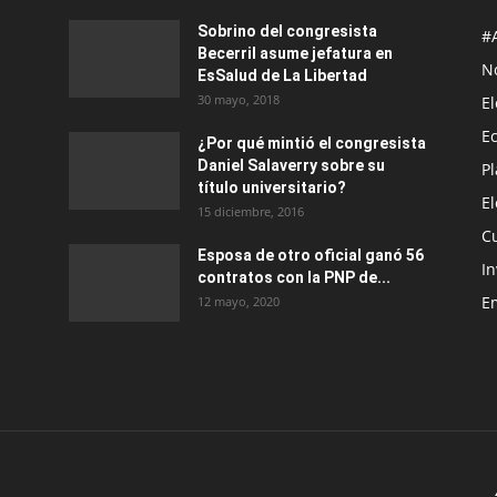
Sobrino del congresista
#
Becerril asume jefatura en
No
EsSalud de La Libertad
30 mayo, 2018
E
E
¿Por qué mintió el congresista
Daniel Salaverry sobre su
P
título universitario?
E
15 diciembre, 2016
C
Esposa de otro oficial ganó 56
In
contratos con la PNP de...
E
12 mayo, 2020