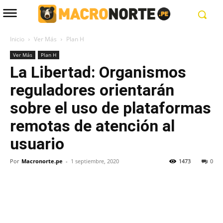
Inicio
Ver Más
Plan H
Ver Más
Plan H
La Libertad: Organismos
reguladores orientarán
sobre el uso de plataformas
remotas de atención al
usuario
Por
Macronorte.pe
-
1 septiembre, 2020
1473
0