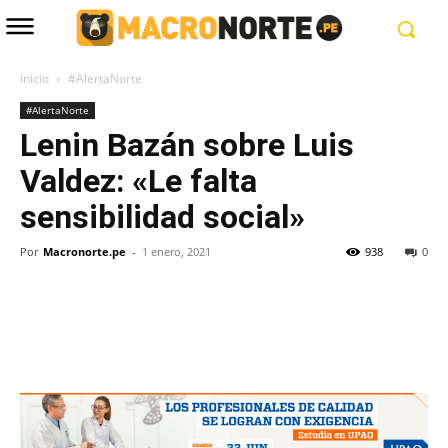
Inicio
#AlertaNorte
#AlertaNorte
Lenin Bazán sobre Luis
Valdez: «Le falta
sensibilidad social»
Por
Macronorte.pe
-
1 enero, 2021
938
0