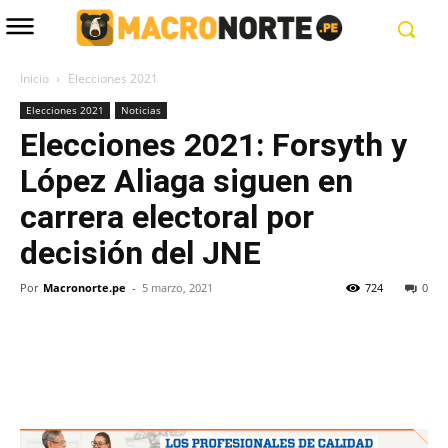
Inicio
Elecciones 2021
Elecciones 2021
Noticias
Elecciones 2021: Forsyth y
López Aliaga siguen en
carrera electoral por
decisión del JNE
Por
Macronorte.pe
-
5 marzo, 2021
724
0