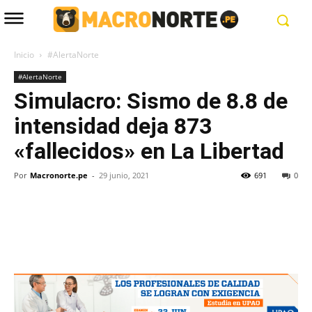
Inicio
#AlertaNorte
#AlertaNorte
Simulacro: Sismo de 8.8 de
intensidad deja 873
«fallecidos» en La Libertad
Por
Macronorte.pe
-
29 junio, 2021
691
0