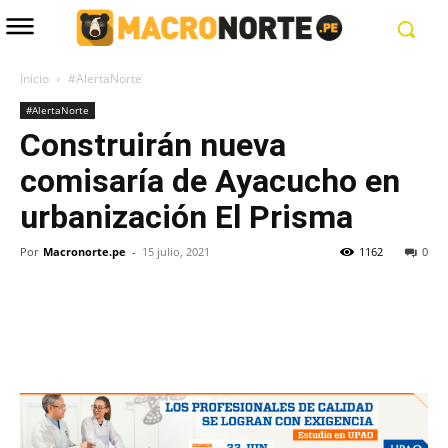
Inicio
#AlertaNorte
#AlertaNorte
Construirán nueva
comisaría de Ayacucho en
urbanización El Prisma
Por
Macronorte.pe
-
15 julio, 2021
1162
0