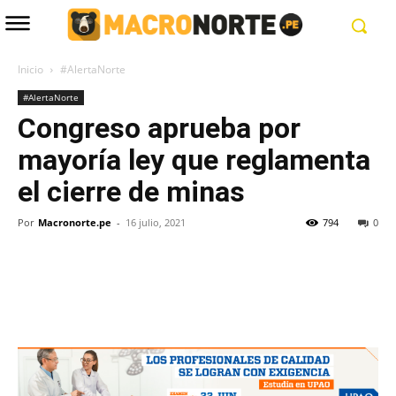
Inicio
#AlertaNorte
#AlertaNorte
Congreso aprueba por
mayoría ley que reglamenta
el cierre de minas
Por
Macronorte.pe
-
16 julio, 2021
794
0