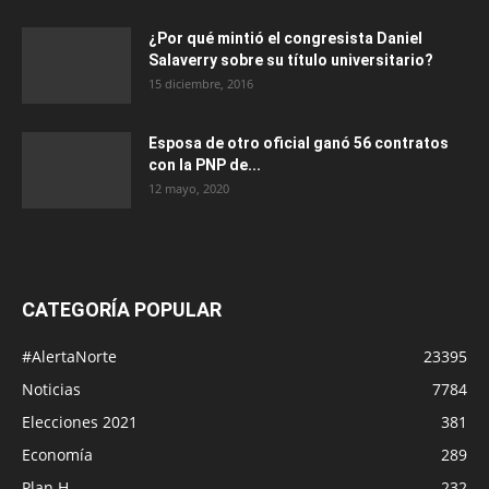
¿Por qué mintió el congresista Daniel
Salaverry sobre su título universitario?
15 diciembre, 2016
Esposa de otro oficial ganó 56 contratos
con la PNP de...
12 mayo, 2020
CATEGORÍA POPULAR
#AlertaNorte
23395
Noticias
7784
Elecciones 2021
381
Economía
289
Plan H
232