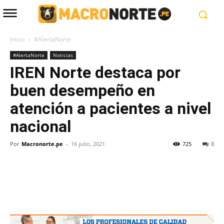
Inicio
#AlertaNorte
#AlertaNorte
Noticias
IREN Norte destaca por
buen desempeño en
atención a pacientes a nivel
nacional
Por
Macronorte.pe
-
16 julio, 2021
725
0