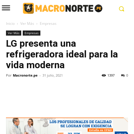
Inicio
Ver Más
Empresas
Ver Más
Empresas
LG presenta una
refrigeradora ideal para la
vida moderna
Por
Macronorte.pe
-
31 julio, 2021
1397
0