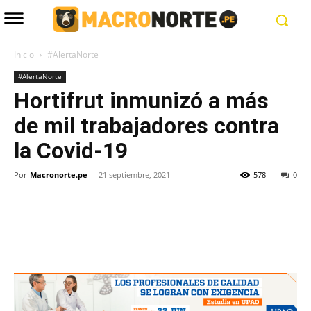
Inicio
#AlertaNorte
#AlertaNorte
Hortifrut inmunizó a más
de mil trabajadores contra
la Covid-19
Por
Macronorte.pe
-
21 septiembre, 2021
578
0