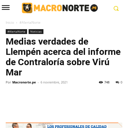
Inicio
#AlertaNorte
#AlertaNorte
Noticias
Medias verdades de
Llempén acerca del informe
de Contraloría sobre Virú
Mar
Por
Macronorte.pe
-
6 noviembre, 2021
748
0