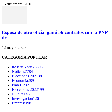
15 diciembre, 2016
Esposa de otro oficial ganó 56 contratos con la PNP
de...
12 mayo, 2020
CATEGORÍA POPULAR
#AlertaNorte
23393
Noticias
7784
Elecciones 2021
381
Economía
289
Plan H
232
Elecciones 2022
199
Cultura
146
Investigación
126
Empresas
98