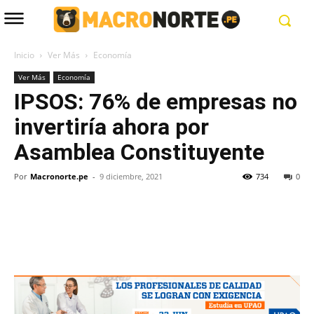
Inicio
Ver Más
Economía
Ver Más
Economía
IPSOS: 76% de empresas no
invertiría ahora por
Asamblea Constituyente
Por
Macronorte.pe
-
9 diciembre, 2021
734
0