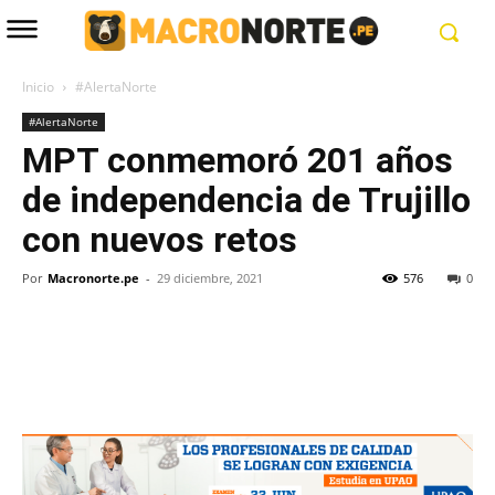
Inicio
#AlertaNorte
#AlertaNorte
MPT conmemoró 201 años
de independencia de Trujillo
con nuevos retos
Por
Macronorte.pe
-
29 diciembre, 2021
576
0