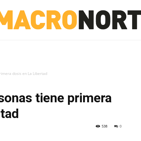
NORTE
INVESTIGACIÓN
NOTICIAS
LA TOTO
rimera dosis en La Libertad
sonas tiene primera
rtad
538
0