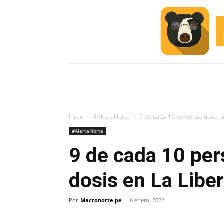
INICIO
ESCUELA M
#ALERTA
Inicio
#AlertaNorte
9 de cada 10 personas tiene p
#AlertaNorte
9 de cada 10 per
dosis en La Libe
Por
Macronorte.pe
-
6 enero, 2022