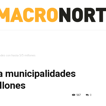
NORTE
INVESTIGACIÓN
NOTICIAS
LA TOTO
ades con hasta S/5 millones
a municipalidades
llones
567
0