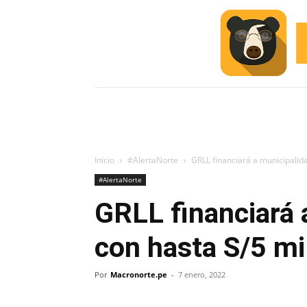
INICIO
ESCUELA M
#ALERTA
Inicio
#AlertaNorte
GRLL financiará a municipalid
#AlertaNorte
GRLL financiará 
con hasta S/5 mi
Por
Macronorte.pe
-
7 enero, 2022