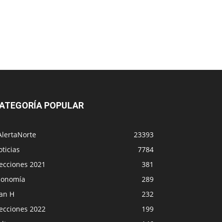
ATEGORÍA POPULAR
AlertaNorte
23393
ticias
7784
lecciones 2021
381
conomía
289
lan H
232
lecciones 2022
199