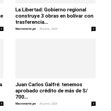
La Libertad: Gobierno regional
de
construye 3 obras en bolívar con
trasferencia...
Macronorte.pe
-
28 junio, 2023
0
0
a
Juan Carlos Galfré: tenemos
aprobado crédito de más de S/
700...
Macronorte.pe
-
26 junio, 2023
0
0