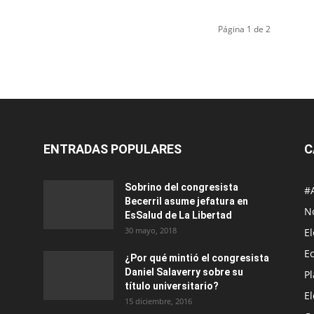
Página 1 de 2
ENTRADAS POPULARES
C
Sobrino del congresista
#
Becerril asume jefatura en
No
EsSalud de La Libertad
30 mayo, 2018
E
E
¿Por qué mintió el congresista
Daniel Salaverry sobre su
P
título universitario?
E
15 diciembre, 2016